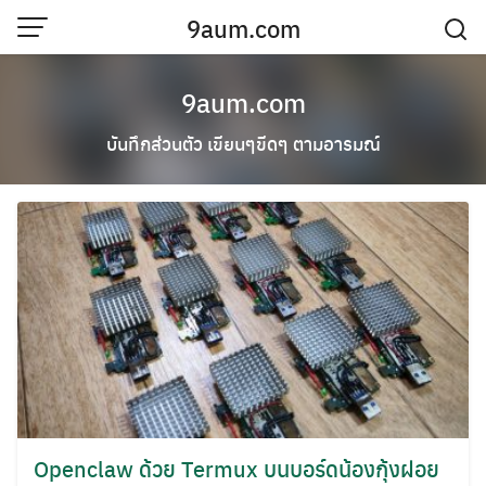
Skip
9aum.com
to
content
บันทึกส่วนตัว
9aum.com
บันทึกส่วนตัว เขียนๆขีดๆ ตามอารมณ์
Openclaw ด้วย Termux บนบอร์ดน้องกุ้งฝอย