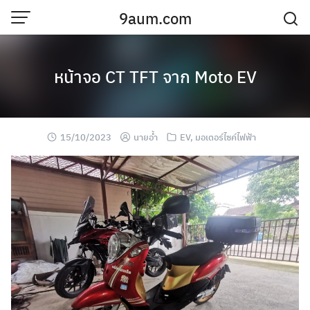
Skip
9aum.com
to
content
บันทึกส่วนตัว
หน้าจอ CT TFT จาก Moto EV
15/10/2023
นายอ้ำ
EV
,
มอเตอร์ไซค์ไฟฟ้า