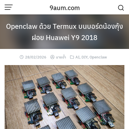
Skip
9aum.com
to
content
บันทึกส่วนตัว
Openclaw ด้วย Termux บนบอร์ดน้องกุ้ง
ฝอย Huawei Y9 2018
28/02/2026
นายอ้ำ
AI
,
DIY
,
Openclaw